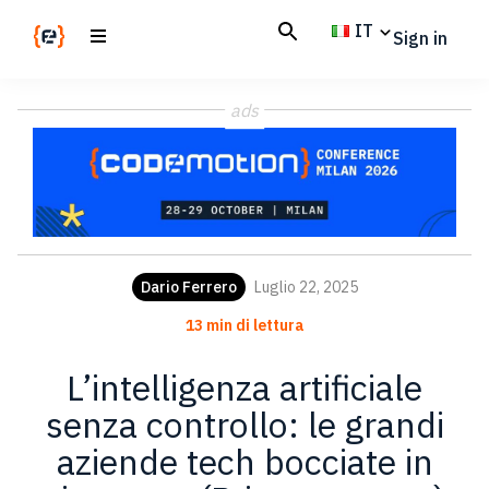
Skip
Skip
IT
Sign in
to
to
main
footer
Codemotion
We
content
Magazine
ads
code
the
future.
Together
Dario Ferrero
Luglio 22, 2025
13 min di lettura
L’intelligenza artificiale
senza controllo: le grandi
aziende tech bocciate in