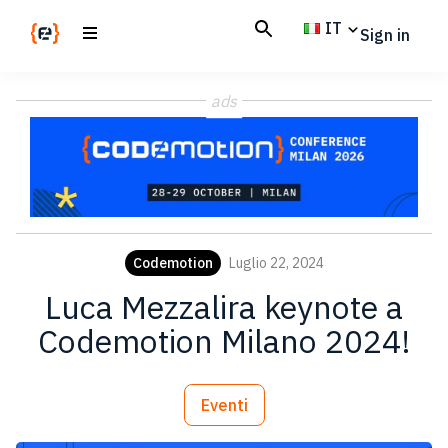
Skip
Skip
IT
Sign in
to
to
main
footer
Codemotion
We
content
Magazine
ads
code
the
future.
Together
Codemotion
Luglio 22, 2024
Luca Mezzalira keynote a
Codemotion Milano 2024!
Eventi