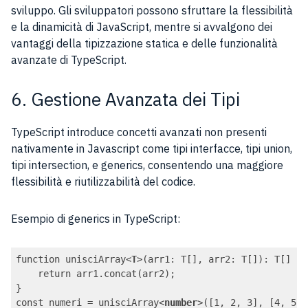
sviluppo. Gli sviluppatori possono sfruttare la flessibilità
e la dinamicità di JavaScript, mentre si avvalgono dei
vantaggi della tipizzazione statica e delle funzionalità
avanzate di TypeScript.
6. Gestione Avanzata dei Tipi
TypeScript introduce concetti avanzati non presenti
nativamente in Javascript come tipi interfacce, tipi union,
tipi intersection, e generics, consentendo una maggiore
flessibilità e riutilizzabilità del codice.
Esempio di generics in TypeScript:
function unisciArray
<
T
>
(arr1: T[], arr2: T[]): T[] {

    return arr1.concat(arr2);

}

const numeri = unisciArray
<
number
>
([1, 2, 3], [4, 5, 