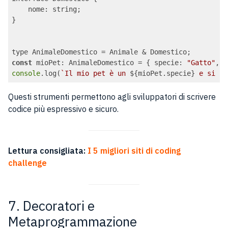
nome
: string;

}

const
 mioPet: AnimaleDomestico = { 
specie
: 
"Gatto"
, 
n
console
.log(
`Il mio pet è un 
${mioPet.specie}
 e si ch
Code language:
JavaScript
(
javascript
)
Questi strumenti permettono agli sviluppatori di scrivere
codice più espressivo e sicuro.
Lettura consigliata:
I 5 migliori siti di coding
challenge
7. Decoratori e
Metaprogrammazione