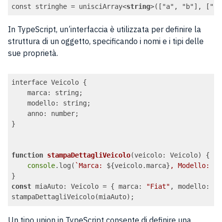
const stringhe = unisciArray
<
string
>
Code language:
HTML, XML
(
xml
)
In TypeScript, un’interfaccia è utilizzata per definire la
struttura di un oggetto, specificando i nomi e i tipi delle
sue proprietà.
interface Veicolo {

marca
: string;

    modello: string;

    anno: number;

}

function
stampaDettagliVeicolo
(
veicolo: Veicolo
) 
{

console
.log(
`Marca: 
${veicolo.marca}
, Modello: 
${
const
 miaAuto: Veicolo = { 
marca
: 
"Fiat"
, 
modello
: 
"5
Code language:
JavaScript
(
javascript
)
Un tipo union in TypeScript consente di definire una