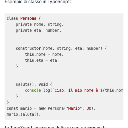
Esempio di classe in TypeScript:
class
Persona
{

    private nome: string;

    private eta: number;

constructor
(nome: string, eta: number) {

this
.nome = nome;

this
.eta = eta;

    }

    saluta(): 
void
 {

console
.log(
`Ciao, il mio nome è 
${
this
.nome}
    }

const
 mario = 
new
 Persona(
"Mario"
, 
30
);

Code language:
JavaScript
(
javascript
)
In TypeScript, possiamo definire con precisione la