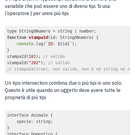
variabile che può essere uno di diversi tipi. Si usa
l’operatore | per unire più tipi.
function
stampaId
(
id: StringONumero
) 
{

console
.log(
`ID: 
${id}
`
);

}

stampaId(
101
); 
// valido
stampaId(
"202"
); 
// valido
// stampaId(true); non valido, non è né string né num
Code language:
JavaScript
(
javascript
)
Un tipo intersection combina due o più tipi in uno solo.
Questo è utile quando un oggetto deve avere tutte le
proprietà di più tipi.
interface Animale {

specie
: string;

}

interface Domestico {
