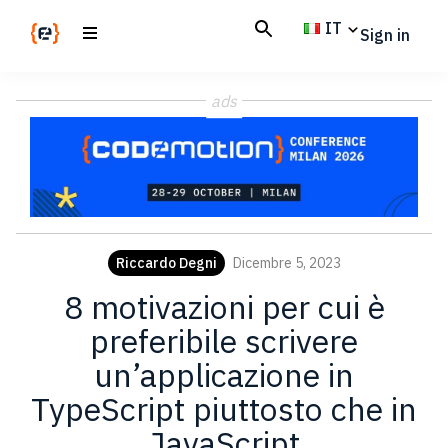
Skip
Skip
IT
Sign in
to
to
main
footer
Codemotion
We
content
Magazine
ads
code
the
future.
Together
Riccardo Degni
Dicembre 5, 2023
8 motivazioni per cui è
preferibile scrivere
un’applicazione in
TypeScript piuttosto che in
JavaScript