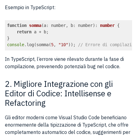
Code language:
JavaScript
(
javascript
)
Esempio in TypeScript:
function
somma
(
a: number, b: number
): 
number
{

return
 a + b;

console
.log(somma(
5
, 
"10"
)); 
// Errore di compilazion
Code language:
JavaScript
(
javascript
)
In TypeScript, l’errore viene rilevato durante la fase di
compilazione, prevenendo potenziali bug nel codice.
2. Migliore Integrazione con gli
Editor di Codice: Intellisense e
Refactoring
Gli editor moderni come Visual Studio Code beneficiano
enormemente della tipizzazione di TypeScript, che offre
completamento automatico del codice, suggerimenti per