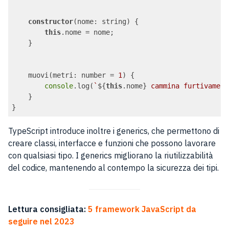
constructor
(nome: string) {

this
.nome = nome;

    }

    muovi(metri: number = 
1
) {

console
.log(
`
${
this
.nome}
 cammina furtivament
    }

Code language:
JavaScript
(
javascript
)
TypeScript introduce inoltre i generics, che permettono di
creare classi, interfacce e funzioni che possono lavorare
con qualsiasi tipo. I generics migliorano la riutilizzabilità
del codice, mantenendo al contempo la sicurezza dei tipi.
Lettura consigliata:
5 framework JavaScript da
seguire nel 2023