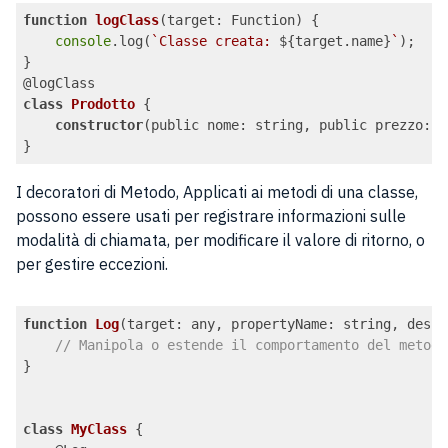
function
logClass
(
target: Function
) 
{

console
.log(
`Classe creata: 
${target.name}
`
);

}

class
Prodotto
{

constructor
(public nome: string, public prezzo: n
Code language:
JavaScript
(
javascript
)
I decoratori di Metodo, Applicati ai metodi di una classe,
possono essere usati per registrare informazioni sulle
modalità di chiamata, per modificare il valore di ritorno, o
per gestire eccezioni.
function
Log
(
target: any, propertyName: string, descr
// Manipola o estende il comportamento del metodo
}

class
MyClass
{
