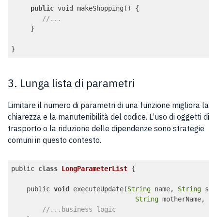
public
 void makeShopping() {

//...
     }

Code language:
PHP
(
php
)
3. Lunga lista di parametri
Limitare il numero di parametri di una funzione migliora la
chiarezza e la manutenibilità del codice. L’uso di oggetti di
trasporto o la riduzione delle dipendenze sono strategie
comuni in questo contesto.
public 
class
LongParameterList
{

    public 
void
 executeUpdate(
String
 name, 
String
 sec
String
 motherName, 
St
//...business logic