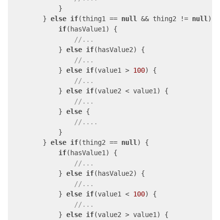
            }

        } 
else
if
(thing1 == 
null
 && thing2 != 
null
) {

if
(hasValue1) {

//...
            } 
else
if
(hasValue2) {

//...
            } 
else
if
(value1 > 
100
) {

//...
            } 
else
if
(value2 < value1) {

//...
            } 
else
 {

//....
            }

        } 
else
if
(thing2 == 
null
) {

if
(hasValue1) {

//...
            } 
else
if
(hasValue2) {

//...
            } 
else
if
(value1 < 
100
) {

//...
            } 
else
if
(value2 > value1) {
