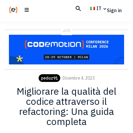
Skip
Skip
IT
Sign in
to
to
main
footer
Codemotion
We
content
Magazine
ads
code
the
future.
Together
peduz91
Dicembre 4, 2023
Migliorare la qualità del
codice attraverso il
refactoring: Una guida
completa