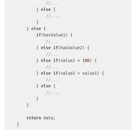
//...
            } 
else
 {

//....
            }

        } 
else
 {

if
(hasValue1) {

//...
            } 
else
if
(hasValue2) {

//...
            } 
else
if
(value1 < 
100
) {

//...
            } 
else
if
(value2 > value1) {

//...
            } 
else
 {

//....
            }

        }

return
 data;

    }
Code language:
PHP
(
php
)