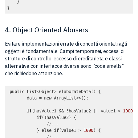
    }

}
Code language:
JavaScript
(
javascript
)
4. Object Oriented Abusers
Evitare implementazioni errate di concetti orientati agli
oggetti è fondamentale. Campi temporanei, eccessi di
strutture di controllo, eccesso di ereditarietà e classi
alternative con interfacce diverse sono “code smells”
che richiedono attenzione.
public
List
<Object> elaborateData() {

        data = 
new
 ArrayList<>();

if
(hasValue1 && !hasValue2 || value1 > 
1000
) 
if
(!hasValue2) {

//...
            } 
else
if
(value1 > 
1000
) {

//....