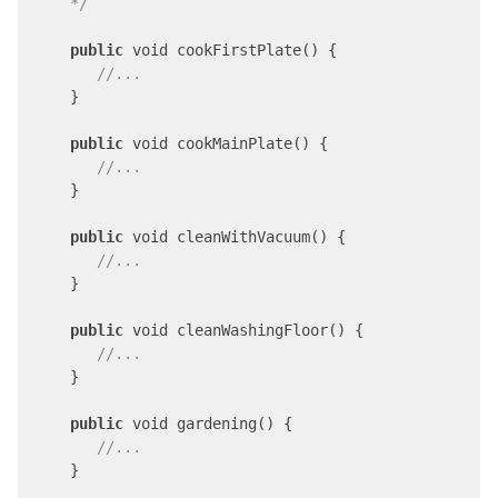
     */
public
 void cookFirstPlate() {

//...
     }

public
 void cookMainPlate() {

//...
     }

public
 void cleanWithVacuum() {

//...
     }

public
 void cleanWashingFloor() {

//...
     }

public
 void gardening() {

//...
     }
