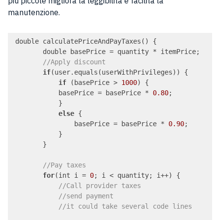
più piccole migliora la leggibilità e facilita la
manutenzione.
 double calculatePriceAndPayTaxes() {

        double basePrice = quantity * itemPrice;

//Apply discount
if
(user.equals(userWithPrivileges)) {

if
 (basePrice > 
1000
) {

            basePrice = basePrice * 
0.80
;

            }

else
 {

                basePrice = basePrice * 
0.90
;

            }

        }

//Pay taxes
for
(int i = 
0
; i < quantity; i++) {

//Call provider taxes
//send payment
//it could take several code lines