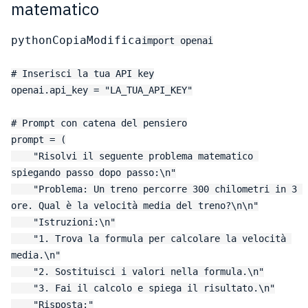
matematico
pythonCopiaModifica
import openai

# Inserisci la tua API key

openai.api_key = "LA_TUA_API_KEY"

# Prompt con catena del pensiero

prompt = (

    "Risolvi il seguente problema matematico 
spiegando passo dopo passo:\n"

    "Problema: Un treno percorre 300 chilometri in 3 
ore. Qual è la velocità media del treno?\n\n"

    "Istruzioni:\n"

    "1. Trova la formula per calcolare la velocità 
media.\n"

    "2. Sostituisci i valori nella formula.\n"

    "3. Fai il calcolo e spiega il risultato.\n"

    "Risposta:"
