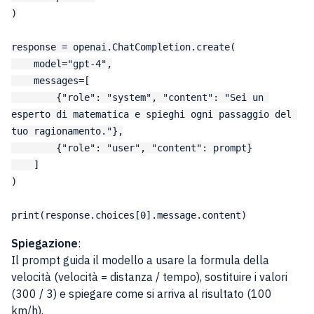
)

response = openai.ChatCompletion.create(

    model="gpt-4",

    messages=[

        {"role": "system", "content": "Sei un 
esperto di matematica e spieghi ogni passaggio del 
tuo ragionamento."},

        {"role": "user", "content": prompt}

    ]

)

Spiegazione
:
Il prompt guida il modello a usare la formula della
velocità (velocità = distanza / tempo), sostituire i valori
(300 / 3) e spiegare come si arriva al risultato (100
km/h).