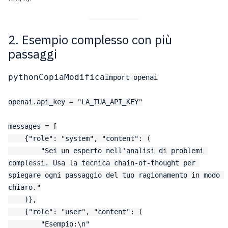
2. Esempio complesso con più
passaggi
pythonCopiaModifica
import openai

openai.api_key = "LA_TUA_API_KEY"

messages = [

    {"role": "system", "content": (

        "Sei un esperto nell'analisi di problemi 
complessi. Usa la tecnica chain-of-thought per 
spiegare ogni passaggio del tuo ragionamento in modo 
chiaro."

    )},

    {"role": "user", "content": (

        "Esempio:\n"
