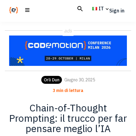
Skip
Skip
IT
Sign in
to
to
main
footer
Codemotion
We
content
Magazine
ads
code
the
future.
Together
Orli Dun
Giugno 30, 2025
3 min di lettura
Chain-of-Thought
Prompting: il trucco per far
pensare meglio l’IA