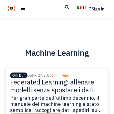
Skip
Skip
IT
Sign in
to
to
main
footer
Codemotion
We
content
Magazine
code
the
future.
Together
Machine Learning
Orli Dun
Luglio 27, 2026
5 min read
Federated Learning: allenare
modelli senza spostare i dati
Per gran parte dell’ultimo decennio, il
manuale del machine learning è stato
semplice: raccogliere dati, spedirli su