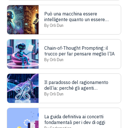
Può una macchina essere
intelligente quanto un essere
umano? Il Test di Turing
By Orli Dun
Chain-of-Thought Prompting: il
trucco per far pensare meglio l’IA
By Orli Dun
Il paradosso del ragionamento
dell’ia: perché gli agenti
inciampano
By Orli Dun
La guida definitiva ai concetti
fondamentali per i dev di oggi