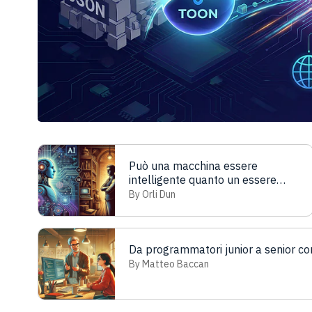
Può una macchina essere
intelligente quanto un essere
umano? Il Test di Turing
By Orli Dun
Da programmatori junior a senior c
By Matteo Baccan