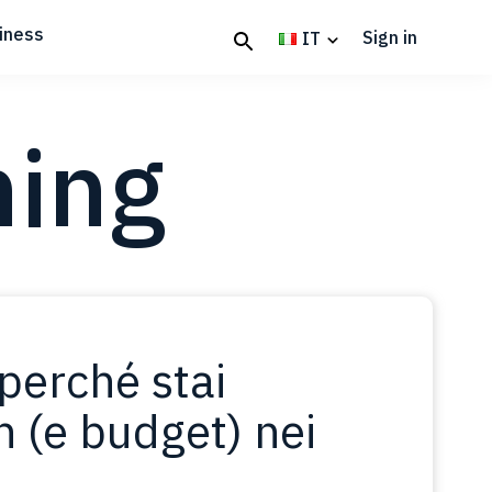
iness
Sign in
IT
ning
perché stai
 (e budget) nei