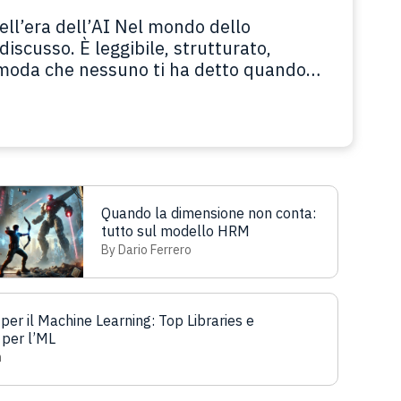
ell’era dell’AI Nel mondo dello
discusso. È leggibile, strutturato,
omoda che nessuno ti ha detto quando
 agli LLM non importa quanto sia “puro”
tano i token. Se continui…
Leggi tutto
Quando la dimensione non conta:
tutto sul modello HRM
By Dario Ferrero
t per il Machine Learning: Top Libraries e
per l’ML
n