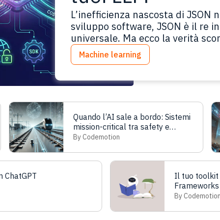
L’inefficienza nascosta di JSON n
sviluppo software, JSON è il re in
universale. Ma ecco la verità sc
hai iniziato a costruire con l’AI:
Machine learning
il tuo formato dati. A loro impor
Quando l’AI sale a bordo: Sistemi
mission-critical tra safety e
machine learning
By Codemotion
on ChatGPT
Il tuo toolki
Frameworks 
By Codemotio