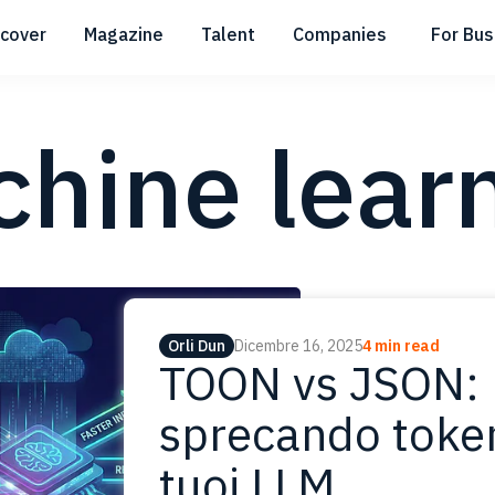
scover
Magazine
Talent
Companies
For Bus
Submenu
Submenu
Submenu
hine lear
Orli Dun
Dicembre 16, 2025
4 min read
TOON vs JSON: 
sprecando token
tuoi LLM