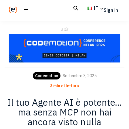
Skip
Skip
IT
Sign in
to
to
main
footer
Codemotion
We
content
Magazine
ads
code
the
future.
Together
Codemotion
Settembre 3, 2025
3 min di lettura
Il tuo Agente AI è potente…
ma senza MCP non hai
ancora visto nulla