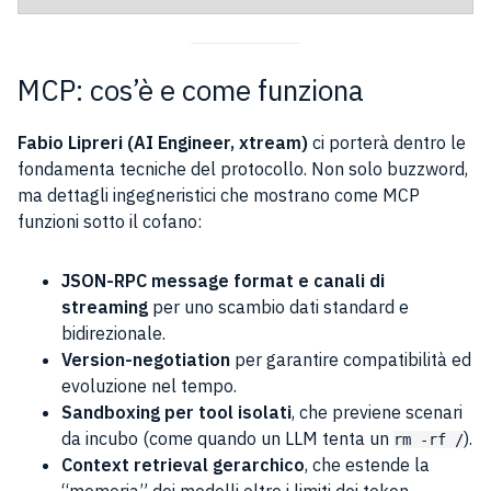
MCP: cos’è e come funziona
Fabio Lipreri (AI Engineer, xtream)
ci porterà dentro le
fondamenta tecniche del protocollo. Non solo buzzword,
ma dettagli ingegneristici che mostrano come MCP
funzioni sotto il cofano:
JSON-RPC message format e canali di
streaming
per uno scambio dati standard e
bidirezionale.
Version-negotiation
per garantire compatibilità ed
evoluzione nel tempo.
Sandboxing per tool isolati
, che previene scenari
da incubo (come quando un LLM tenta un
).
rm -rf /
Context retrieval gerarchico
, che estende la
“memoria” dei modelli oltre i limiti dei token.