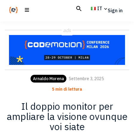
Skip
Skip
IT
Sign in
to
to
main
footer
Codemotion
We
content
Magazine
ads
code
the
future.
Together
Arnaldo Morena
Settembre 3, 2025
5 min di lettura
Il doppio monitor per
ampliare la visione ovunque
voi siate