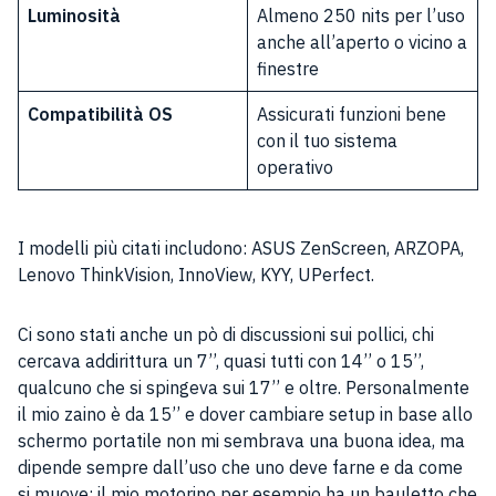
Luminosità
Almeno 250 nits per l’uso
anche all’aperto o vicino a
finestre
Compatibilità OS
Assicurati funzioni bene
con il tuo sistema
operativo
I modelli più citati includono: ASUS ZenScreen, ARZOPA,
Lenovo ThinkVision, InnoView, KYY, UPerfect.
Ci sono stati anche un pò di discussioni sui pollici, chi
cercava addirittura un 7’’, quasi tutti con 14’’ o 15’’,
qualcuno che si spingeva sui 17’’ e oltre. Personalmente
il mio zaino è da 15’’ e dover cambiare setup in base allo
schermo portatile non mi sembrava una buona idea, ma
dipende sempre dall’uso che uno deve farne e da come
si muove: il mio motorino per esempio ha un bauletto che