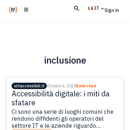
Skip
Skip
IT
Sign in
to
to
main
footer
Codemotion
We
content
Magazine
code
the
future.
Together
inclusione
sitiaccessibili.it
Ottobre 6, 2023
8 min read
Accessibilità digitale: i miti da
sfatare
Ci sono una serie di luoghi comuni che
rendono diffidenti gli operatori del
settore IT e le aziende riguardo