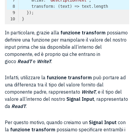
    alias: 
'descriptionText'
    transform: 
(
text
) =>
Code language:
TypeScript
(
typescript
)
In particolare, grazie alla
funzione transform
possiamo
definire una funzione per manipolare il valore del nostro
input prima che sia disponibile all’interno del
componente, ed è proprio qui che entrano in
gioco
ReadT
e
WriteT
.
Infatti, utilizzare la
funzione transform
può portare ad
una differenza tra il tipo del valore fornito dal
componente padre, rappresentato
WriteT
, e il tipo del
valore all’interno del nostro
Signal Input
, rappresentato
da
ReadT
.
Per questo motivo, quando creiamo un
Signal Input
con
la
funzione
transform
possiamo specificare entrambi i