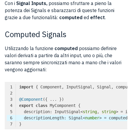
Con i
Signal Inputs,
possiamo sfruttare a pieno la
potenza dei Signals e sbarazzarci di queste funzioni
grazie a due funzionalità:
computed
ed
effect
.
Computed Signals
Utilizzando la funzione
computed
possiamo definire
valori derivati a partire da altri input, uno o più, che
saranno sempre sincronizzati mano a mano che i valori
vengono aggiornati:
import
 { Component, InputSignal, Signal, comput
@Component
export
class
  description: InputSignal<
string
, 
string
> = in
  descriptionLength: Signal<
number
> = computed(
Code language:
TypeScript
(
typescript
)