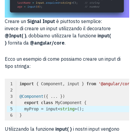
Creare un
Signal Input
è piuttosto semplice:
invece di creare un input utilizzando il decoratore
@Input( )
, dobbiamo utilizzare la funzione
input(
)
fornita da
@angular/core
.
Ecco un esempio di come possiamo creare un input di
tipo stringa:
import
 { Component, input } 
from
'@angular/core
@Component
export
class
  myProp = input<
string
Code language:
TypeScript
(
typescript
)
Utilizzando la funzione
input( )
i nostri input vengono