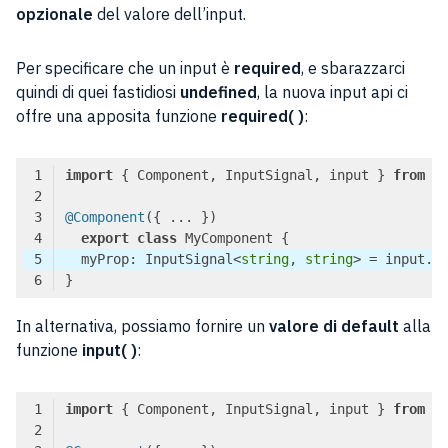
opzionale
del valore dell’input.
Per specificare che un input è
required
, e sbarazzarci
quindi di quei fastidiosi
undefined
, la nuova input api ci
offre una apposita funzione
required( )
:
import
 { Component, InputSignal, input } 
from
'
@Component
export
class
  myProp: InputSignal<
string
, 
string
> = input.r
Code language:
TypeScript
(
typescript
)
In alternativa, possiamo fornire un
valore di default
alla
funzione
input( )
:
import
 { Component, InputSignal, input } 
from
'