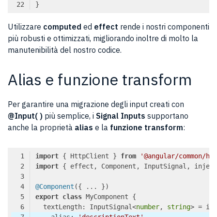
Code language:
TypeScript
(
typescript
)
Utilizzare
computed
ed
effect
rende i nostri componenti
più robusti e ottimizzati, migliorando inoltre di molto la
manutenibilità del nostro codice.
Alias e funzione transform
Per garantire una migrazione degli input creati con
@Input( )
più semplice, i
Signal Inputs
supportano
anche la proprietà
alias
e la
funzione transform
:
import
 { HttpClient } 
from
'@angular/common/ht
import
 { effect, Component, InputSignal, injec
@Component
export
class
  textLength: InputSignal<
number
, 
string
> = in