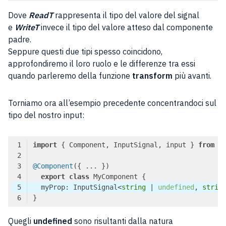
Code language:
TypeScript
(
typescript
)
Dove
ReadT
rappresenta il tipo del valore del signal
e
WriteT
invece il tipo del valore atteso dal componente
padre.
Seppure questi due tipi spesso coincidono,
approfondiremo il loro ruolo e le differenze tra essi
quando parleremo della funzione
transform
più avanti.
Torniamo ora all’esempio precedente concentrandoci sul
tipo del nostro input:
import
 { Component, InputSignal, input } 
from
'
@Component
export
class
  myProp: InputSignal<
string
 | 
undefined
, 
strin
Code language:
TypeScript
(
typescript
)
Quegli
undefined
sono risultanti dalla natura