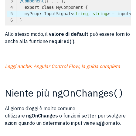
@Component
export
class
  myProp: InputSignal<
string
, 
string
> = input<
s
Code language:
TypeScript
(
typescript
)
Allo stesso modo, il
valore di default
può essere fornito
anche alla funzione
required( )
.
Leggi anche: Angular Control Flow, la guida completa
Niente più ngOnChanges( )
Al giorno d’oggi è molto comune
utilizzare
ngOnChanges
o funzioni
setter
per svolgere
azioni quando un determinato input viene aggiornato.