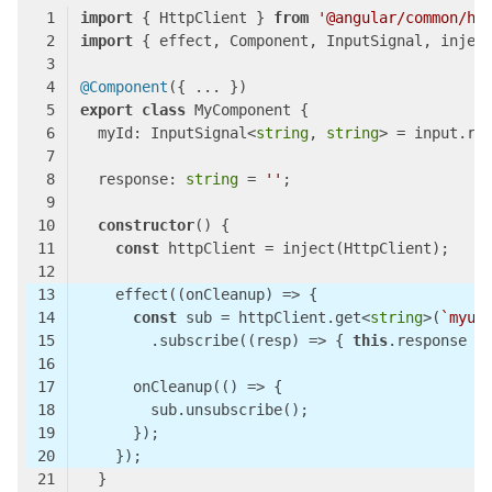
import
 { HttpClient } 
from
'@angular/common/ht
import
 { effect, Component, InputSignal, injec
@Component
export
class
  myId: InputSignal<
string
, 
string
> = input.re
  response: 
string
 = 
''
constructor
(
const
    effect(
(
onCleanup
) =>
const
 sub = httpClient.get<
string
>(
`myur
        .subscribe(
(
resp
) =>
 { 
this
      onCleanup(
()
 =>