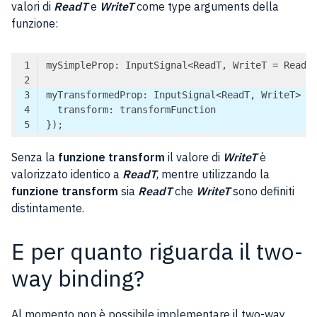
valori di
ReadT
e
WriteT
come type arguments della
funzione:
Code language:
TypeScript
(
typescript
)
Senza la
funzione
transform
il valore di
WriteT
è
valorizzato identico a
ReadT
, mentre utilizzando la
funzione
transform
sia
ReadT
che
WriteT
sono definiti
distintamente.
E per quanto riguarda il two-
way binding?
Al momento non è possibile implementare il two-way