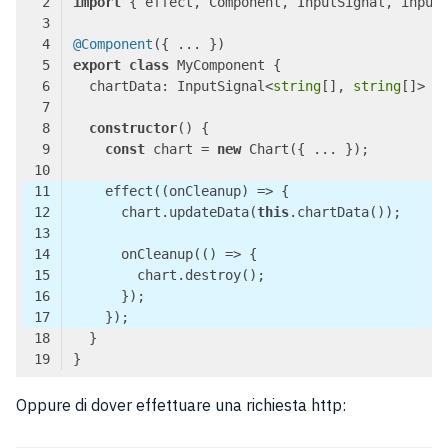
import
 { effect, Component, InputSignal, input
@Component
export
class
  chartData: InputSignal<
string
[], 
string
[]> =
constructor
(
const
 chart = 
new
    effect(
(
onCleanup
) =>
      chart.updateData(
this
      onCleanup(
()
 =>
Code language:
TypeScript
(
typescript
)
Oppure di dover effettuare una richiesta http: