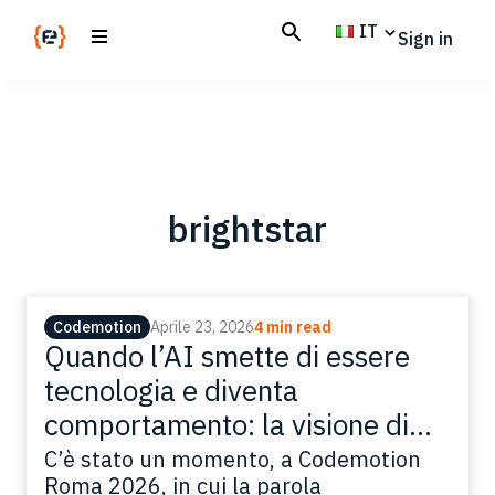
Skip
Skip
IT
Sign in
to
to
main
footer
Codemotion
We
content
Magazine
code
the
future.
Together
brightstar
Codemotion
Aprile 23, 2026
4 min read
Quando l’AI smette di essere
tecnologia e diventa
comportamento: la visione di
Brightstar
C’è stato un momento, a Codemotion
Roma 2026, in cui la parola