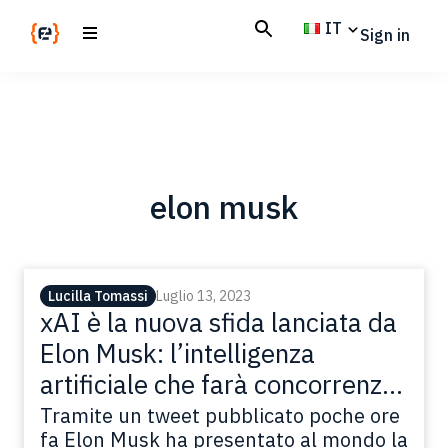
Skip
Skip
IT
Sign in
to
to
main
footer
Codemotion
We
content
Magazine
code
the
future.
Together
elon musk
Lucilla Tomassi
Luglio 13, 2023
xAI è la nuova sfida lanciata da
Elon Musk: l’intelligenza
artificiale che farà concorrenza
a OpenAI e Google
Tramite un tweet pubblicato poche ore
fa Elon Musk ha presentato al mondo la