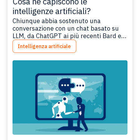
Cosa ne capiscono le
intelligenze artificiali?
Chiunque abbia sostenuto una
conversazione con un chat basato su
LLM, da ChatGPT ai più recenti Bard e
chi più ne ha più ne metta, sarà rimasto
Intelligenza artificiale
sorpreso non dalla capacità di generare
frasi in una lingua umana
sintatticamente corrette e
semanticamente sensate, ma
soprattutto dal fatto di riuscire a
comprendere la nostra richiesta e…
Leggi tutto