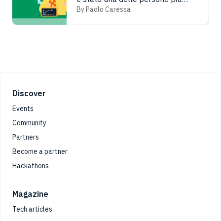
importanti del XX secolo
By Paolo Caressa
Footer
Discover
Events
Community
Partners
Become a partner
Hackathons
Magazine
Tech articles