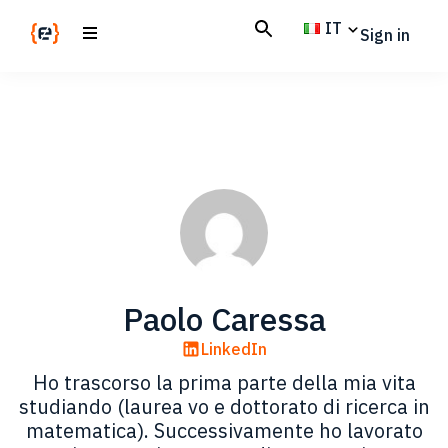
Skip
Skip
IT
Sign in
to
to
main
footer
Codemotion
We
content
Magazine
code
the
future.
Together
Paolo Caressa
LinkedIn
Ho trascorso la prima parte della mia vita
studiando (laurea vo e dottorato di ricerca in
matematica). Successivamente ho lavorato