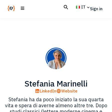
Skip
Skip
IT
Sign in
to
to
main
footer
Codemotion
We
content
Magazine
code
the
future.
Together
Stefania Marinelli
LinkedIn
Website
Stefania ha da poco iniziato la sua quarta
vita e spera di averne almeno altre tre. Dopo
studi classici (lettere moderne cinema e