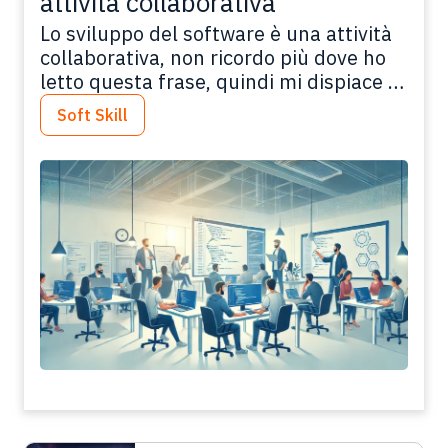
attività collaborativa
Lo sviluppo del software è una attività
collaborativa, non ricordo più dove ho
letto questa frase, quindi mi dispiace di
non saper citare la fonte, e, purtroppo
Soft Skill
non e mia. L’ho letta molti anni fa,
quando ancora sviluppavo software e
forse perché ero una autodidatta e
quindi mi approcciavo a mio modo alla
programmazione, mi…
Leggi tutto