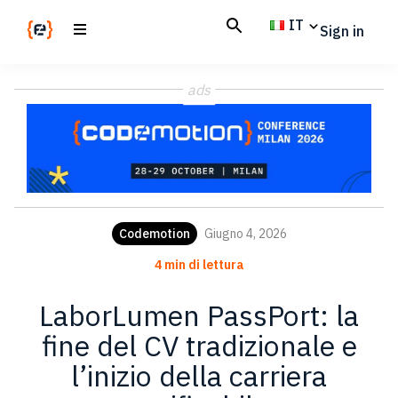
Skip
Skip
IT
Sign in
to
to
main
footer
Codemotion
We
content
Magazine
ads
code
the
future.
Together
Codemotion
Giugno 4, 2026
4 min di lettura
LaborLumen PassPort: la
fine del CV tradizionale e
l’inizio della carriera