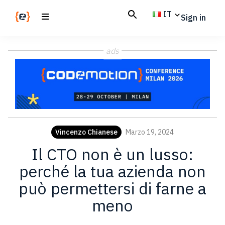
Skip
Skip
IT
Sign in
to
to
main
footer
Codemotion
We
content
Magazine
ads
code
the
future.
Together
Vincenzo Chianese
Marzo 19, 2024
Il CTO non è un lusso:
perché la tua azienda non
può permettersi di farne a
meno