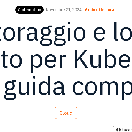
Codemotion
Novembre 21, 2024
6 min di lettura
oraggio e l
to per Kube
 guida comp
Cloud
face