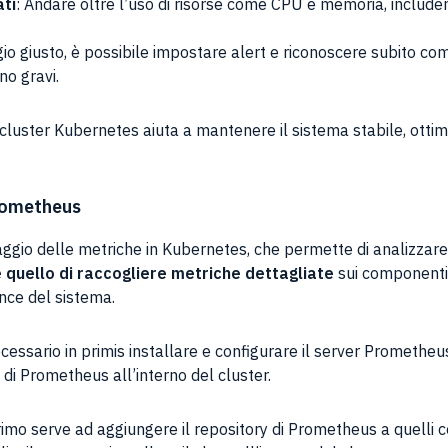
ati
: Andare oltre l’uso di risorse come CPU e memoria, include
gio giusto, è possibile impostare alert e riconoscere subito c
no gravi.
n cluster Kubernetes aiuta a mantenere il sistema stabile, otti
Prometheus
ggio delle metriche in Kubernetes, che permette di analizzar
è quello di raccogliere metriche dettagliate
sui componenti 
nce del sistema.
cessario in primis installare e configurare il server Promethe
ne di Prometheus all’interno del cluster.
primo serve ad aggiungere il repository di Prometheus a quelli 