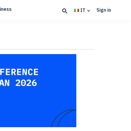
iness
Sign in
IT