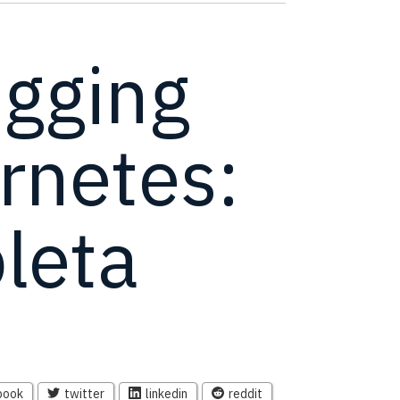
ogging
rnetes:
leta
book
twitter
linkedin
reddit