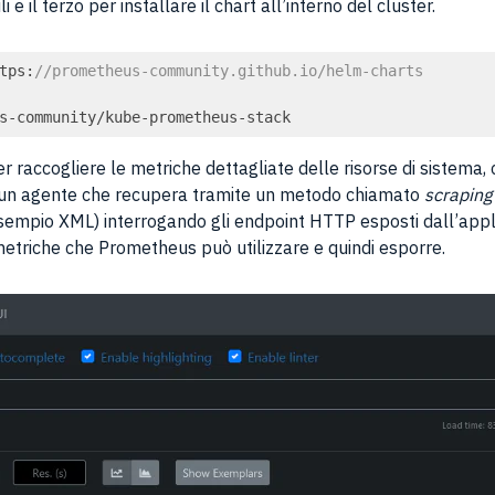
e il terzo per installare il chart all’interno del cluster.
tps:
//prometheus-community.github.io/helm-charts
r raccogliere le metriche dettagliate delle risorse di sistema, c
è un agente che recupera tramite un metodo chiamato
scraping
sempio XML) interrogando gli endpoint HTTP esposti dall’applic
n metriche che Prometheus può utilizzare e quindi esporre.