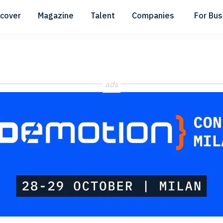
scover
Magazine
Talent
Companies
For Bus
Submenu
Submenu
Submenu
ads