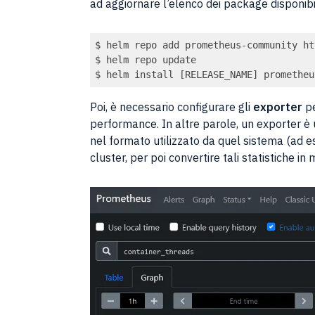
ad aggiornare l’elenco dei package disponibili 
$ helm repo add prometheus-community ht
$ helm repo update

Code language:
JavaScript
(
javascript
)
Poi, è necessario configurare gli
exporter
pe
performance. In altre parole, un exporter 
nel formato utilizzato da quel sistema (ad e
cluster, per poi convertire tali statistiche i