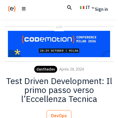
Skip
Skip
IT
Sign in
to
to
main
footer
Codemotion
We
content
Magazine
ads
code
the
future.
Together
danthedev
Aprile 24, 2024
Test Driven Development: Il
primo passo verso
l’Eccellenza Tecnica
DevOps