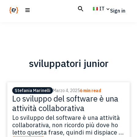
Skip
Skip
IT
Sign in
to
to
main
footer
Codemotion
We
content
Magazine
code
the
future.
Together
sviluppatori junior
Stefania Marinelli
Marzo 4, 2025
6 min read
Lo sviluppo del software è una
attività collaborativa
Lo sviluppo del software è una attività
collaborativa, non ricordo più dove ho
letto questa frase, quindi mi dispiace di