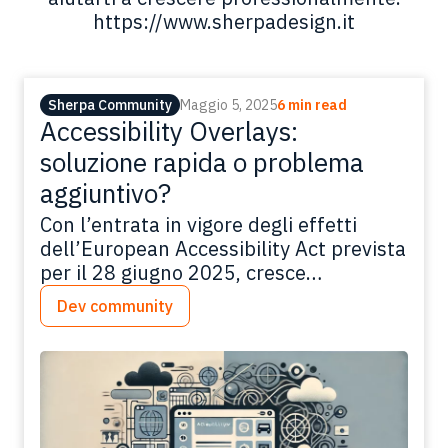
https://www.sherpadesign.it
Sherpa Community
Maggio 5, 2025
6 min read
Accessibility Overlays:
soluzione rapida o problema
aggiuntivo?
Con l’entrata in vigore degli effetti
dell’European Accessibility Act prevista
per il 28 giugno 2025, cresce
l’attenzione verso strumenti che
Dev community
promettono di rendere i siti web
accessibili in modo rapido e
automatizzato. Tra questi, gli
accessibility overlays si presentano
come soluzioni “chiavi in mano”, in
grado di correggere errori comuni e