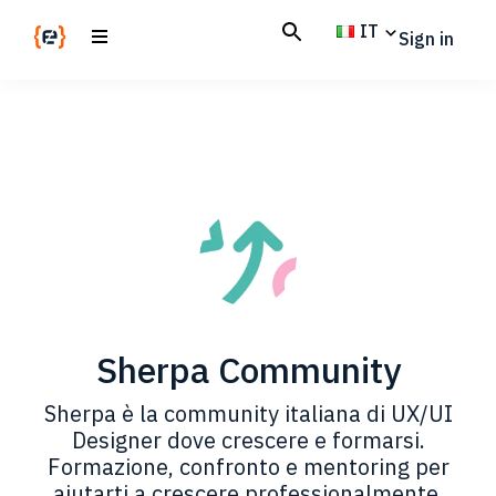
Skip
Skip
IT
Sign in
to
to
main
footer
Codemotion
We
content
Magazine
code
the
future.
Together
Sherpa Community
Sherpa è la community italiana di UX/UI
Designer dove crescere e formarsi.
Formazione, confronto e mentoring per
aiutarti a crescere professionalmente.