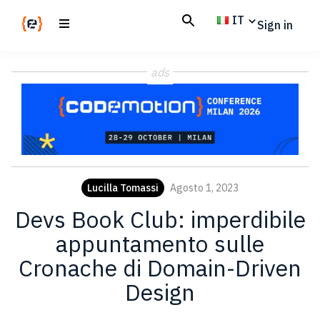
Skip
Skip
IT
Sign in
to
to
main
footer
Codemotion
We
content
Magazine
ads
code
the
future.
Together
Lucilla Tomassi
Agosto 1, 2023
Devs Book Club: imperdibile
appuntamento sulle
Cronache di Domain-Driven
Design