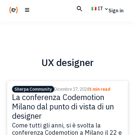
Skip
Skip
IT
Sign in
to
to
main
footer
Codemotion
We
content
Magazine
code
the
future.
Together
UX designer
Sherpa Community
Dicembre 17, 2024
5 min read
La conferenza Codemotion
Milano dal punto di vista di un
designer
Come tutti gli anni, si è svolta la
conferenza Codemotion a Milano il 22 e