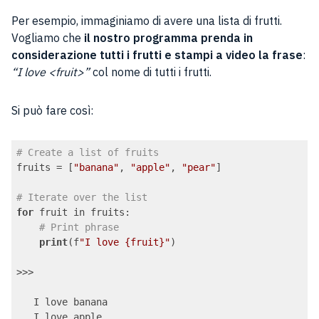
Per esempio, immaginiamo di avere una lista di frutti.
Vogliamo che
il nostro programma prenda in
considerazione tutti i frutti e stampi a video la frase
:
“I love <fruit>”
col nome di tutti i frutti.
Si può fare così:
# Create a list of fruits
fruits = [
"banana"
, 
"apple"
, 
"pear"
]

# Iterate over the list
for
 fruit in fruits:

# Print phrase
print
(f
"I love {fruit}"
)

>>>

   I love banana

   I love apple
