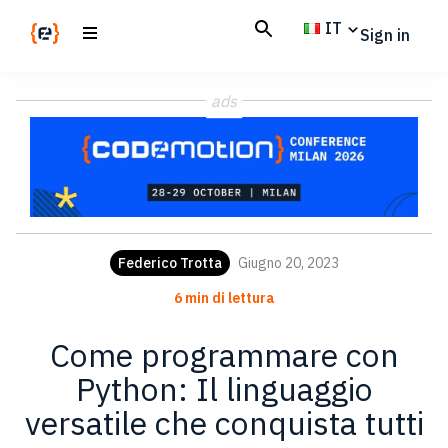
Skip
Skip
IT
Sign in
to
to
main
footer
Codemotion
We
content
Magazine
ads
code
the
future.
Together
Federico Trotta
Giugno 20, 2023
6 min di lettura
Come programmare con
Python: Il linguaggio
versatile che conquista tutti