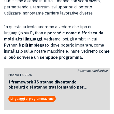
tantissime aziende in tutto il mondo con scopi diversi,
permettendo a tantissimi sviluppatori di poterlo
utilizzare, nonostante carriere lavorative diverse.
In questo articolo andremo a vedere che tipo di
linguaggio sia Python e
perché e come differisca da
molti altri linguaggi
. Vedremo, poi, gli ambiti in cui
Python è più impiegato
, dove poterlo imparare, come
installarlo sulle nostre macchine e, infine, vedremo
come
si può scrivere un semplice programma.
Recommended article
Maggio 18, 2026
I framework JS stanno diventando
obsoleti o si stanno trasformando per
sopravvivere all’era agentica?
Linguaggi di programmazione